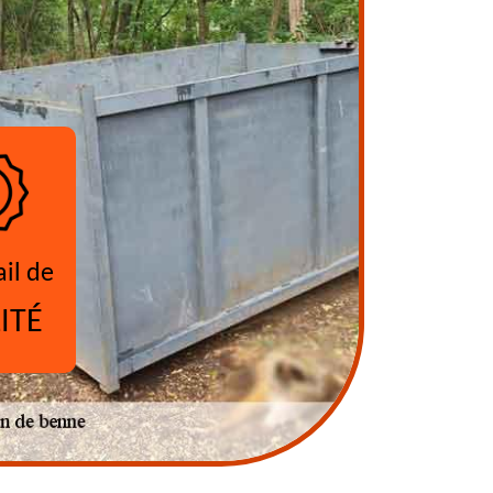
ail de
ITÉ