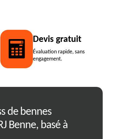
Devis gratuit
Évaluation rapide, sans
engagement.
ss de bennes
Économisez av
RJ Benne, basé à
location de b
01120