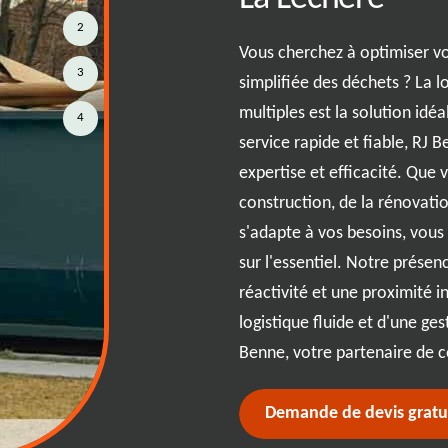
rmer un projet complexe en une
2
s. Imaginez-vous dans la ville
Vous cherchez à optimiser vo
touré de montagnes de débris
3
simplifiée des déchets ? La 
 que notre guide complet entre
multiples est la solution idé
4
prenons que chaque projet à
service rapide et fiable, R
est pourquoi nous vous offrons
expertise et efficacité. Que 
iques pour choisir la benne
construction, de la rénovatio
n d'une benne pour un projet de
s'adapte à vos besoins, vou
 simple nettoyage de jardin à La
sur l'essentiel. Notre présen
re une location rentable et
réactivité et une proximité 
e en découvrant toutes les
logistique fluide et d'une ge
bris sans tracas !
Benne, votre partenaire de 
Demande de devis gratu