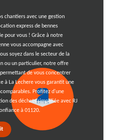
s chantiers avec une gestion
Imaginez un service de locat
location express de bennes
économies, c'est exacteme
ale pour vous ! Grâce à notre
Grâce à notre service abor
J Benne vous accompagne avec
vos déchets sans vous ruin
vous soyez dans le secteur de la
dans ses environs, notre é
n ou un particulier, notre offre
dans vos projets avec un se
s permettant de vous concentrer
besoins. Faites le choix de l
ce à La Lechere vous garantit une
avec notre location de ben
incomparables. Profitez d'une
Avec RJ Benne, simplifiez v
stion des déchets simplifiée avec RJ
Lechere sans compromis sur 
confiance à 01120.
it