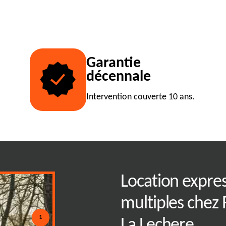
Garantie
décennale
Intervention couverte 10 ans.
mplet pour la
Location expre
enne efficace
multiples chez 
1
La Lechere