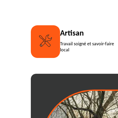
Artisan
Travail soigné et savoir-faire
local
01120: guide co
location d'une b