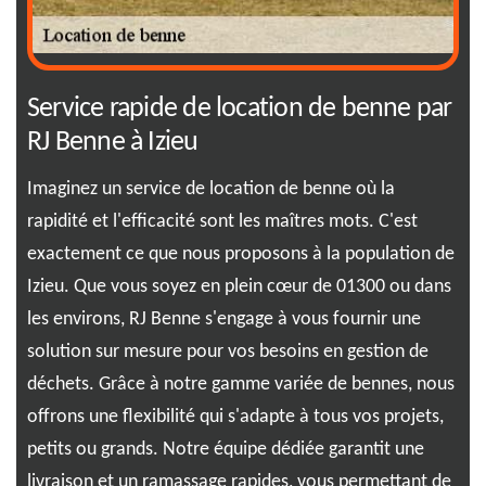
Service rapide de location de benne par
RJ
RJ Benne à Izieu
pr
ur
Imaginez un service de location de benne où la
Vou
rapidité et l'efficacité sont les maîtres mots. C'est
l'é
e,
exactement ce que nous proposons à la population de
êtr
s
Izieu. Que vous soyez en plein cœur de 01300 ou dans
ess
les environs, RJ Benne s'engage à vous fournir une
à o
solution sur mesure pour vos besoins en gestion de
spé
déchets. Grâce à notre gamme variée de bennes, nous
ser
une
offrons une flexibilité qui s'adapte à tous vos projets,
res
petits ou grands. Notre équipe dédiée garantit une
013
livraison et un ramassage rapides, vous permettant de
env