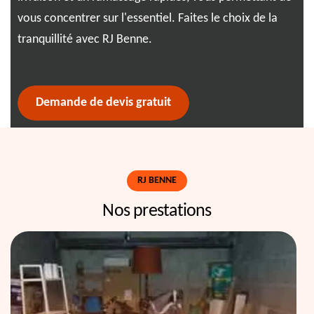
vous concentrer sur l'essentiel. Faites le choix de la
pou
ntez
tranquillité avec RJ Benne.
Ens
sai
Demande de devis gratuit
RJ BENNE
Nos prestations