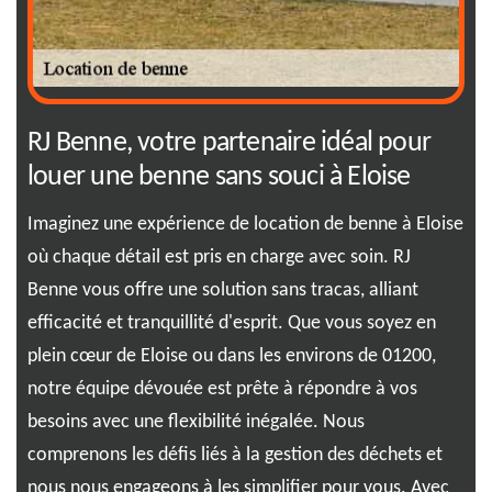
ar
RJ Benne, votre partenaire idéal pour
Po
louer une benne sans souci à Eloise
à 
Imaginez une expérience de location de benne à Eloise
Opt
où chaque détail est pris en charge avec soin. RJ
est
 de
Benne vous offre une solution sans tracas, alliant
D'a
efficacité et tranquillité d'esprit. Que vous soyez en
per
plein cœur de Eloise ou dans les environs de 01200,
une
n
notre équipe dévouée est prête à répondre à vos
éva
,
besoins avec une flexibilité inégalée. Nous
à l
comprenons les défis liés à la gestion des déchets et
d'u
tit
nous nous engageons à les simplifier pour vous. Avec
vou