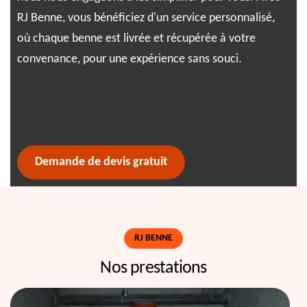
RJ Benne, vous bénéficiez d'un service personnalisé,
Enf
s le
où chaque benne est livrée et récupérée à votre
per
convenance, pour une expérience sans souci.
typ
spé
pro
et 
Demande de devis gratuit
RJ BENNE
Nos prestations