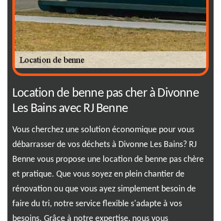
ne
Location de benne pas cher à Divonne
Tr
Les Bains avec RJ Benne
be
n
Vous cherchez une solution économique pour vous
Vou
s.
débarrasser de vos déchets à Divonne Les Bains? RJ
ben
ous
Benne vous propose une location de benne pas chère
par
c
et pratique. Que vous soyez en plein chantier de
tro
rénovation ou que vous ayez simplement besoin de
À R
ts
faire du tri, notre service flexible s'adapte à vos
ser
besoins. Grâce à notre expertise, nous vous
d'o