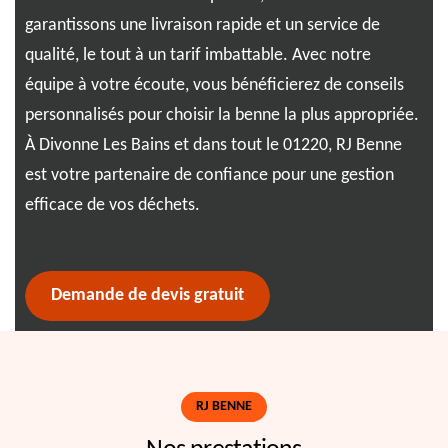
ide
garantissons une livraison rapide et un service de
par
s
qualité, le tout à un tarif imbattable. Avec notre
dis
équipe à votre écoute, vous bénéficierez de conseils
exp
iété
personnalisés pour choisir la benne la plus appropriée.
per
s
À Divonne Les Bains et dans tout le 01220, RJ Benne
de 
est votre partenaire de confiance pour une gestion
aid
ent
efficace de vos déchets.
Demande de devis gratuit
RJ BENNE