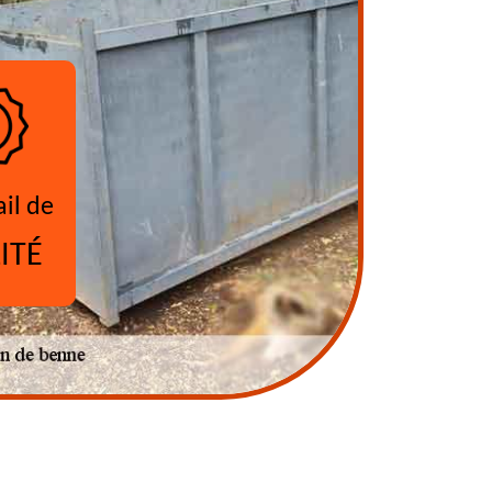
ail de
ITÉ