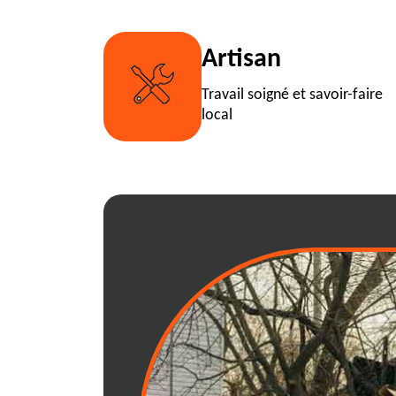
Artisan
Travail soigné et savoir-faire
local
Pourquoi choisir
benne à Corlier 
Opter pour une location de be
choix judicieux pour une multi