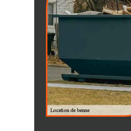
simplifie la gestion de vos dé
concentrer sur vos projets. A
facilement collecter et évacue
multiples trajets à la déchetter
bénéficierez d'un service de pr
efficace, vous aidant à respect
Enfin, RJ Benne vous offre une 
permettant de choisir parmi une
de bennes pour répondre à vos
code postal 01110, facilitez vo
environnement plus propre et p