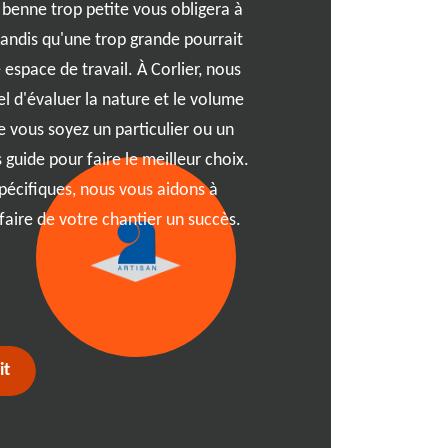
benne trop petite vous obligera à
pittoresque de Corlier, en
 tandis qu'une trop grande pourrait
une rénovation. C'est là qu
espace de travail. À Corlier, nous
À RJ Benne, nous compreno
l d'évaluer la nature et le volume
particularités. C'est pourq
 vous soyez un particulier ou un
de conseils pratiques pour 
guide pour faire le meilleur choix.
ayez besoin d'une benne po
pécifiques, nous vous aidons à
ou pour un simple nettoyage
faire de votre chantier un succès.
vous assure une location re
la vie en découvrant toutes
débris sans tracas !
it