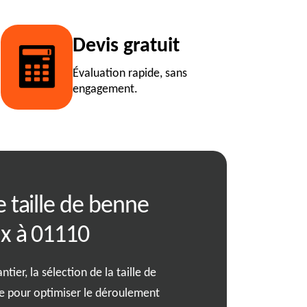
Devis gratuit
Évaluation rapide, sans
engagement.
e taille de benne
01110: guide 
ux à 01110
location d'une
tier, la sélection de la taille de
Louer une benne peut tran
le pour optimiser le déroulement
expérience fluide et sans st