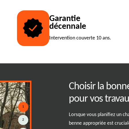
Garantie
décennale
Intervention couverte 10 ans.
 une location de
Choisir la bonn
?
pour vos trava
1
nne dans votre région est un
Lorsque vous planifiez un chan
2
tude de raisons. D'abord, cela
benne appropriée est crucia