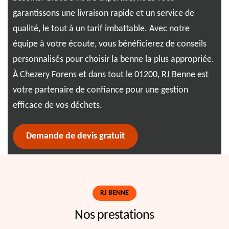
garantissons une livraison rapide et un service de
ass
ée.
qualité, le tout à un tarif imbattable. Avec notre
dél
équipe à votre écoute, vous bénéficierez de conseils
Ben
ur
personnalisés pour choisir la benne la plus appropriée.
sat
À Chezery Forens et dans tout le 01200, RJ Benne est
pro
rée
votre partenaire de confiance pour une gestion
i.
efficace de vos déchets.
Demande de devis gratuit
RJ BENNE
Nos prestations