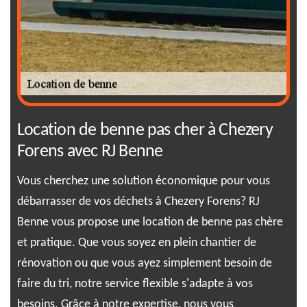
Location de benne pas cher à Chezery
RJ
Forens avec RJ Benne
da
Vous cherchez une solution économique pour vous
Pas
débarrasser de vos déchets à Chezery Forens? RJ
off
Benne vous propose une location de benne pas chère
vos
et pratique. Que vous soyez en plein chantier de
not
rénovation ou que vous ayez simplement besoin de
à r
faire du tri, notre service flexible s'adapte à vos
des
s
besoins. Grâce à notre expertise, nous vous
sim
ête