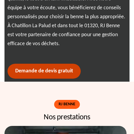
s
équipe à votre écoute, vous bénéficierez de conseils
déc
s le
personnalisés pour choisir la benne la plus appropriée.
gar
À Chatillon La Palud et dans tout le 01320, RJ Benne
res
est votre partenaire de confiance pour une gestion
con
efficace de vos déchets.
ben
l'e
Demande de devis gratuit
RJ BENNE
Nos prestations