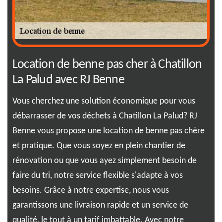
ar
Location de benne pas cher à Chatillon
RJ
La Palud avec RJ Benne
be
à 
Vous cherchez une solution économique pour vous
débarrasser de vos déchets à Chatillon La Palud? RJ
Ima
 de
Benne vous propose une location de benne pas chère
l'e
e
et pratique. Que vous soyez en plein chantier de
exa
ous
rénovation ou que vous ayez simplement besoin de
spé
n
faire du tri, notre service flexible s'adapte à vos
nou
e
besoins. Grâce à notre expertise, nous vous
Cha
tous
garantissons une livraison rapide et un service de
vil
qualité, le tout à un tarif imbattable. Avec notre
pou