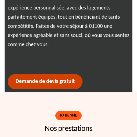
z
expérience personnalisée, avec des logements
dél
lus
parfaitement équipés, tout en bénéficiant de tarifs
Ben
enne
compétitifs. Faites de votre séjour à 01100 une
sat
expérience agréable et sans souci, où vous vous sentez
pro
comme chez vous.
Demande de devis gratuit
RJ BENNE
Nos prestations