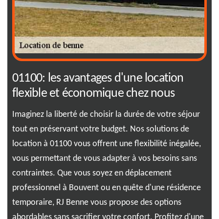
t
01100: les avantages d'une location
RJ
flexible et économique chez nous
da
Imaginez la liberté de choisir la durée de votre séjour
Pas
ous
tout en préservant votre budget. Nos solutions de
off
ue.
location à 01100 vous offrent une flexibilité inégalée,
vos
 que
vous permettant de vous adapter à vos besoins sans
exp
contraintes. Que vous soyez en déplacement
rép
re
professionnel à Bouvent ou en quête d'une résidence
des
ide
temporaire, RJ Benne vous propose des options
sim
e.
abordables sans sacrifier votre confort. Profitez d'une
ass