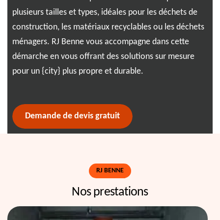
t,
plusieurs tailles et types, idéales pour les déchets de
par
in,
construction, les matériaux recyclables ou les déchets
pro
ns
ménagers. RJ Benne vous accompagne dans cette
net
démarche en vous offrant des solutions sur mesure
une
 de
pour un {city} plus propre et durable.
en 
déb
Demande de devis gratuit
RJ BENNE
Nos prestations