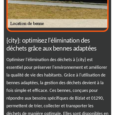
{city}: optimisez l'élimination des
01
déchets grâce aux bennes adaptées
d'
Optimiser l'élimination des déchets à {city} est
Lou
essentiel pour préserver l'environnement et améliorer
en 
la qualité de vie des habitants. Grâce à l'utilisation de
dan
type
bennes adaptées, la gestion des déchets devient à la
mon
s
fois simple et efficace. Ces bennes, conçues pour
que
.
répondre aux besoins spécifiques de Biziat et 01290,
nou
permettent de trier, collecter et transporter les
par
déchets de manière optimale. Elles sont disponibles en
mul