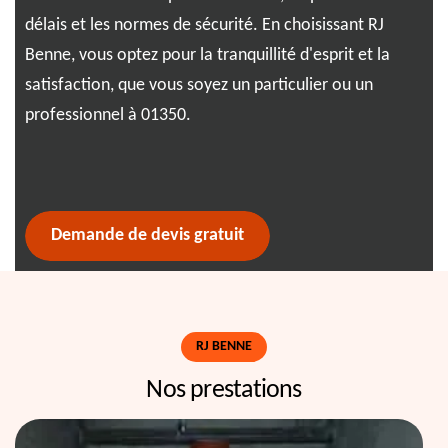
z
délais et les normes de sécurité. En choisissant RJ
Pen
lus
Benne, vous optez pour la tranquillité d'esprit et la
not
satisfaction, que vous soyez un particulier ou un
ass
professionnel à 01350.
la 
log
ben
Demande de devis gratuit
RJ BENNE
Nos prestations