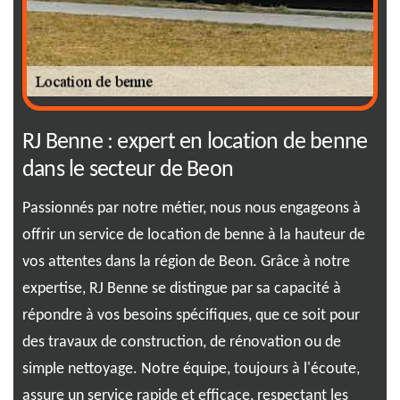
vec
RJ Benne : expert en location de benne
Co
dans le secteur de Beon
dé
Passionnés par notre métier, nous nous engageons à
Lou
offrir un service de location de benne à la hauteur de
com
ue.
vos attentes dans la région de Beon. Grâce à notre
gra
 que
expertise, RJ Benne se distingue par sa capacité à
cla
répondre à vos besoins spécifiques, que ce soit pour
de 
re
des travaux de construction, de rénovation ou de
élé
ide
simple nettoyage. Notre équipe, toujours à l'écoute,
Con
e.
assure un service rapide et efficace, respectant les
per