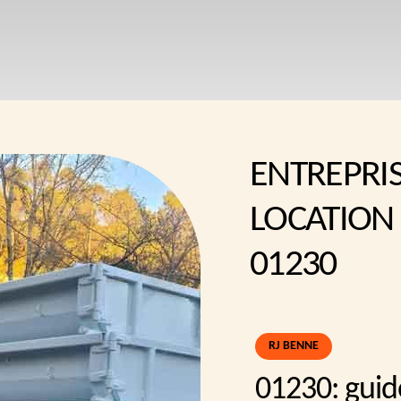
ENTREPRI
LOCATION
01230
RJ BENNE
01230: guid