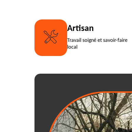
Artisan
Travail soigné et savoir-faire
local
01230: comment
notre service de
benne ?