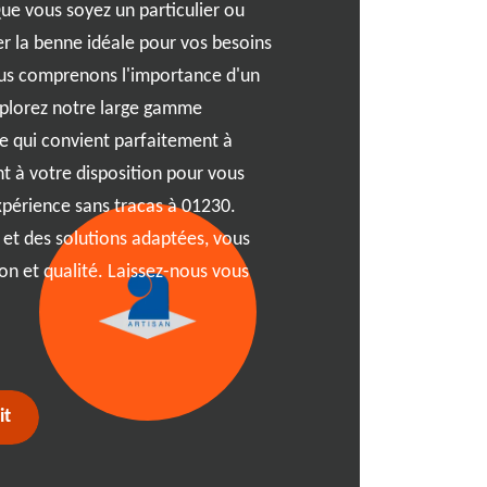
ue vous soyez un particulier ou
de vos déchets à Argis? RJ
er la benne idéale pour vos besoins
benne pas chère et pratiqu
nous comprenons l'importance d'un
de rénovation ou que vous 
Explorez notre large gamme
tri, notre service flexible 
le qui convient parfaitement à
expertise, nous vous garant
nt à votre disposition pour vous
service de qualité, le tout 
xpérience sans tracas à 01230.
équipe à votre écoute, vous
 et des solutions adaptées, vous
personnalisés pour choisir 
ion et qualité. Laissez-nous vous
et dans tout le 01230, RJ B
confiance pour une gestion
it