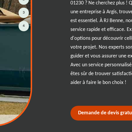
01230 ? Ne cherchez plus ! Q
 aussi simple avec notre service
une entreprise à Argis, trouv
3
dez comment cela fonctionne à
est essentiel. À RJ Benne, 
quer. Tout d'abord, vous
4
service rapide et efficace. 
adaptée à vos besoins, que vous
d'options pour découvrir cel
e localité de 01230. Ensuite,
votre projet. Nos experts so
aison à votre adresse. Une fois la
guider et vous assurer une e
a collecte et le traitement des
Avec un service personnalisé
. Tout cela, avec une simplicité
êtes sûr de trouver satisfact
é inégalée, pour vous garantir
aider à faire le bon choix !
esprit. Faites confiance à RJ Benne
ans tracas.
Demande de devis gratu