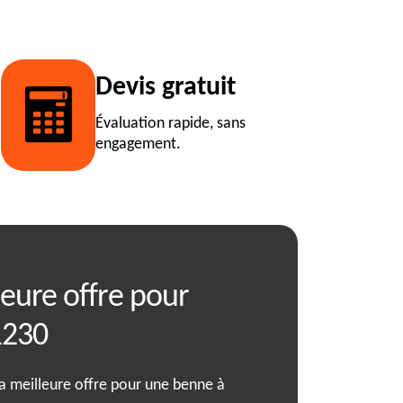
Devis gratuit
Évaluation rapide, sans
engagement.
leure offre pour
Location de b
1230
Argis avec RJ 
la meilleure offre pour une benne à
Vous cherchez une solutio