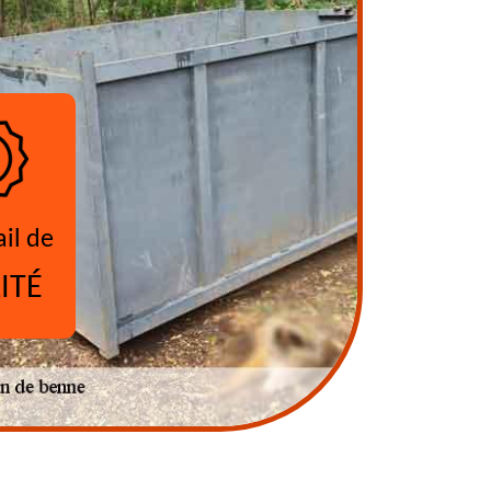
ail de
ITÉ