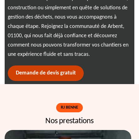
nt,
construction ou simplement en quête de solutions de
dél
in,
gestion des déchets, nous vous accompagnons à
Ben
ns
chaque étape. Rejoignez la communauté de Arbent,
sat
01100, qui nous fait déjà confiance et découvrez
pro
 de
comment nous pouvons transformer vos chantiers en
une expérience fluide et sans tracas.
Demande de devis gratuit
RJ BENNE
Nos prestations