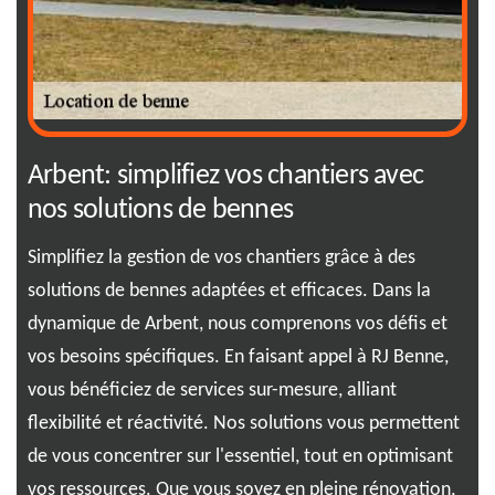
Arbent: simplifiez vos chantiers avec
RJ
nos solutions de bennes
da
Simplifiez la gestion de vos chantiers grâce à des
Pas
solutions de bennes adaptées et efficaces. Dans la
off
dynamique de Arbent, nous comprenons vos défis et
vos
type
vos besoins spécifiques. En faisant appel à RJ Benne,
exp
s
vous bénéficiez de services sur-mesure, alliant
rép
.
flexibilité et réactivité. Nos solutions vous permettent
des
de vous concentrer sur l'essentiel, tout en optimisant
sim
vos ressources. Que vous soyez en pleine rénovation,
ass