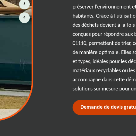
tre expertise, RJ Benne se
3
préserver l'environnement et
pondre à vos besoins spécifiques,
habitants. Grâce à l'utilisat
4
e construction, de rénovation ou
des déchets devient à la fois
ipe, toujours à l'écoute, assure
conçues pour répondre aux b
espectant les délais et les
01110, permettent de trier, c
ssant RJ Benne, vous optez pour
de manière optimale. Elles so
atisfaction, que vous soyez un
et types, idéales pour les dé
l à 01110.
matériaux recyclables ou le
accompagne dans cette déma
solutions sur mesure pour un 
Demande de devis gratu