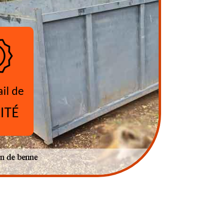
ail de
ITÉ