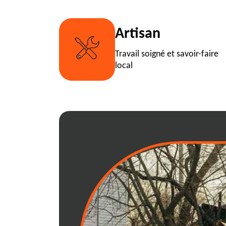
Artisan
Travail soigné et savoir-faire
local
RJ Benne : exper
benne dans le s
Passionnés par notre métier, n
service de location de benne à