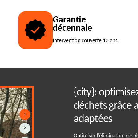
Garantie
décennale
Intervention couverte 10 ans.
t en location de
{city}: optimise
ecteur de Aranc
déchets grâce 
1
adaptées
ous nous engageons à offrir un
2
 la hauteur de vos attentes dans
Optimiser l'élimination des d