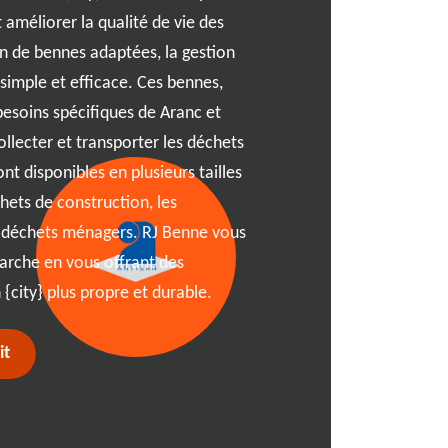
Tout d'abord, identifiez cl
 améliorer la qualité de vie des
déchets, le type de matéria
ion de bennes adaptées, la gestion
location. Ces éléments sont
 simple et efficace. Ces bennes,
idéale. Contactez RJ Benne
esoins spécifiques de Aranc et
personnalisés et un devis a
ollecter et transporter les déchets
vérifier les réglementatio
nt disponibles en plusieurs tailles
autorisations de stationne
chets de construction, les
benne soit livrée à temps e
s déchets ménagers. RJ Benne vous
toute complication logisti
rche en vous offrant des
location de benne à 01110 
{city} plus propre et durable.
it