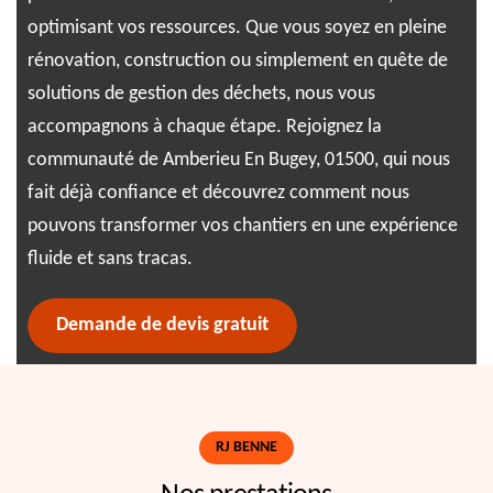
optimisant vos ressources. Que vous soyez en pleine
bén
rénovation, construction ou simplement en quête de
et 
s
solutions de gestion des déchets, nous vous
tra
ée.
accompagnons à chaque étape. Rejoignez la
iné
ne
communauté de Amberieu En Bugey, 01500, qui nous
de 
fait déjà confiance et découvrez comment nous
bes
pouvons transformer vos chantiers en une expérience
fac
fluide et sans tracas.
plu
Demande de devis gratuit
RJ BENNE