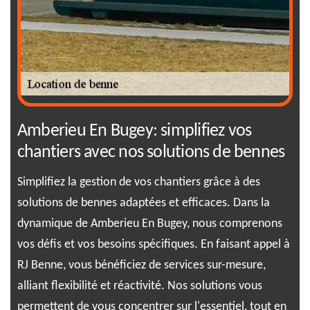
eu
Amberieu En Bugey: simplifiez vos
Po
chantiers avec nos solutions de bennes
à 
Simplifiez la gestion de vos chantiers grâce à des
Opt
RJ
solutions de bennes adaptées et efficaces. Dans la
est
re
dynamique de Amberieu En Bugey, nous comprenons
D'a
vos défis et vos besoins spécifiques. En faisant appel à
per
RJ Benne, vous bénéficiez de services sur-mesure,
une
alliant flexibilité et réactivité. Nos solutions vous
éva
permettent de vous concentrer sur l'essentiel, tout en
à l