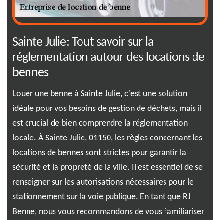
e
Sainte Julie: Tout savoir sur la
01
réglementation autour des locations de
se
bennes
Max
ser
Louer une benne à Sainte Julie, c'est une solution
s
par
idéale pour vos besoins de gestion de déchets, mais il
ion,
rec
est crucial de bien comprendre la réglementation
Sai
locale. À Sainte Julie, 01150, les règles concernant les
esp
locations de bennes sont strictes pour garantir la
som
sécurité et la propreté de la ville. Il est essentiel de se
s ou
vou
renseigner sur les autorisations nécessaires pour le
u
eff
stationnement sur la voie publique. En tant que RJ
à l
Benne, nous vous recommandons de vous familiariser