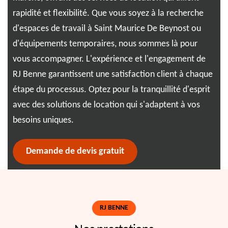
ur
rapidité et flexibilité. Que vous soyez à la recherche
Not
les
d'espaces de travail à Saint Maurice De Beynost ou
har
uci
d'équipements temporaires, nous sommes là pour
env
nt à
vous accompagner. L'expérience et l'engagement de
pra
RJ Benne garantissent une satisfaction client à chaque
vou
étape du processus. Optez pour la tranquillité d'esprit
enr
avec des solutions de location qui s'adaptent à vos
Déc
besoins uniques.
pen
Demande de devis gratuit
RJ BENNE