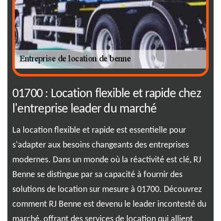
01700 : Location flexible et rapide chez
01
l'entreprise leader du marché
se
des
La location flexible et rapide est essentielle pour
Max
ur
s'adapter aux besoins changeants des entreprises
ser
ment
modernes. Dans un monde où la réactivité est clé, RJ
par
us
Benne se distingue par sa capacité à fournir des
rec
solutions de location sur mesure à 01700. Découvrez
Sai
comment RJ Benne est devenu le leader incontesté du
opt
es
marché, offrant des services de location qui allient
017