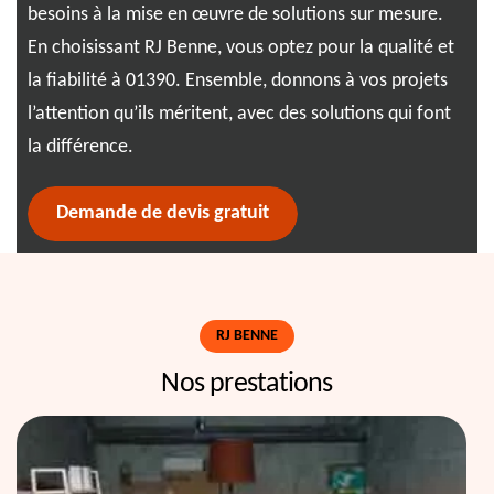
a
besoins à la mise en œuvre de solutions sur mesure.
bes
En choisissant RJ Benne, vous optez pour la qualité et
ben
la fiabilité à 01390. Ensemble, donnons à vos projets
con
l’attention qu’ils méritent, avec des solutions qui font
déc
la différence.
san
Demande de devis gratuit
RJ BENNE
Nos prestations