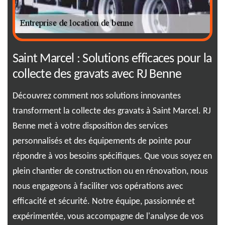
n
Saint Marcel : Solutions efficaces pour la
Sa
collecte des gravats avec RJ Benne
en
Découvrez comment nos solutions innovantes
Lor
transforment la collecte des gravats à Saint Marcel. RJ
ou 
Benne met à votre disposition des services
sav
 de
personnalisés et des équipements de pointe pour
fia
ec
répondre à vos besoins spécifiques. Que vous soyez en
son
plein chantier de construction ou en rénovation, nous
imp
s
nous engageons à faciliter vos opérations avec
de 
efficacité et sécurité. Notre équipe, passionnée et
pos
expérimentée, vous accompagne de l'analyse de vos
sol