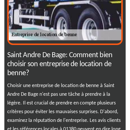
Saint Andre De Bage: Comment bien
01
choisir son entreprise de location de
se
benne?
Max
ser
t
Choisir une entreprise de location de benne à Saint
par
Andre De Bage n'est pas une tâche à prendre à la
rec
légère. Il est crucial de prendre en compte plusieurs
Sai
critères pour éviter les mauvaises surprises. D'abord,
vot
examinez la réputation de l'entreprise. Les avis clients
nou
et les références locales à 01380 peuvent en dire long