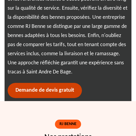
exp
de
sur la qualité de service. Ensuite, vérifiez la diversité et
et 
la disponibilité des bennes proposées. Une entreprise
lie
comme RJ Benne se distingue par une large gamme de
dév
bennes adaptées à tous les besoins. Enfin, n'oubliez
sol
nt
pas de comparer les tarifs, tout en tenant compte des
vot
services inclus, comme la livraison et le ramassage.
dif
Une approche réfléchie garantit une expérience sans
am
tracas à Saint Andre De Bage.
Demande de devis gratuit
RJ BENNE