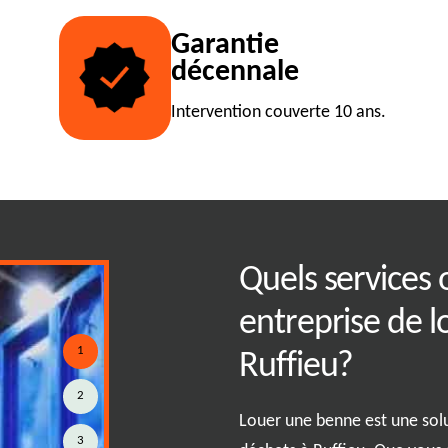
Garantie
décennale
Intervention couverte 10 ans.
flexible et rapide
Quels services 
e leader du
entreprise de l
1
Ruffieu?
2
est essentielle pour s'adapter aux
Louer une benne est une solu
3