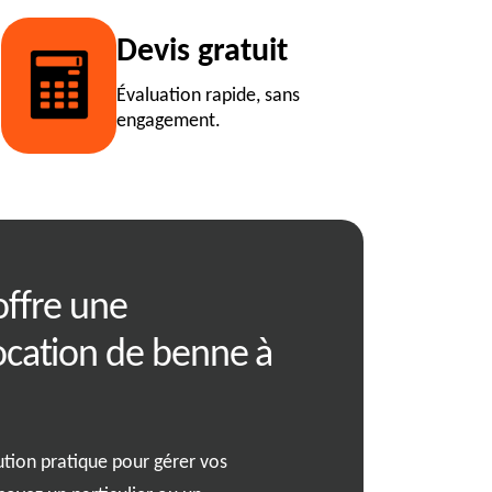
Devis gratuit
Évaluation rapide, sans
engagement.
offre une
Comparer les t
ocation de benne à
entreprises de
à proximité
tion pratique pour gérer vos
Lorsque vous envisagez de l