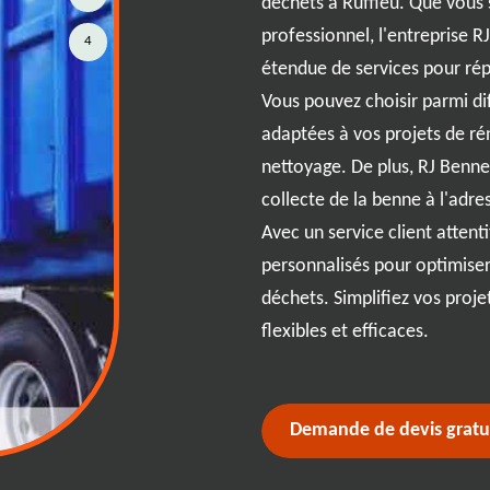
prises modernes. Dans un monde
déchets à Ruffieu. Que vous 
nne se distingue par sa capacité à
professionnel, l'entreprise
4
ion sur mesure à 01260.
étendue de services pour rép
st devenu le leader incontesté
Vous pouvez choisir parmi dif
 de location qui allient rapidité
adaptées à vos projets de ré
à la recherche d'espaces de
nettoyage. De plus, RJ Benne 
ements temporaires, nous sommes
collecte de la benne à l'adre
xpérience et l'engagement de RJ
Avec un service client attent
ction client à chaque étape du
personnalisés pour optimiser
illité d'esprit avec des solutions
déchets. Simplifiez vos proje
os besoins uniques.
flexibles et efficaces.
Demande de devis gratu