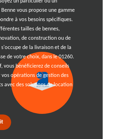
soyez un particulier ou un
comparer les tarifs des ent
 RJ Benne vous propose une gamme
pour faire un choix éclairé.
ondre à vos besoins spécifiques.
considérablement selon la ré
férentes tailles de bennes,
durée de la location. Par 
novation, de construction ou de
coûter différemment de cel
s'occupe de la livraison et de la
options, vous pouvez décou
sse de votre choix, dans le 01260.
réductions qui ne sont pas
if, vous bénéficierez de conseils
abord. Trouver une entrepris
 vos opérations de gestion des
service de qualité est essen
ts avec des solutions de location
des clients et de vous info
chaque société, y compris 
expérience de location san
it