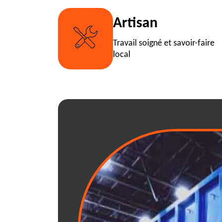
Artisan
Travail soigné et savoir-faire
local
01260 : Location 
chez l'entrepris
marché
La location flexible et rapide 