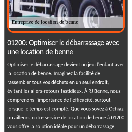
01200: Optimiser le débarrassage avec
Oc
de
une location de benne
co
Optimiser le débarrassage devient un jeu d'enfant avec
Déc
la location de benne. Imaginez la facilité de
tra
rassembler tous vos déchets en un seul endroit,
Ben
évitant les allers-retours fastidieux. À RJ Benne, nous
per
e. À
comprenons l'importance de l'efficacité, surtout
rép
de
lorsque le temps est compté. Que vous soyez à Ochiaz
ple
ou ailleurs, notre service de location de benne à 01200
nou
 sur
vous offre la solution idéale pour un débarrassage
eff
t