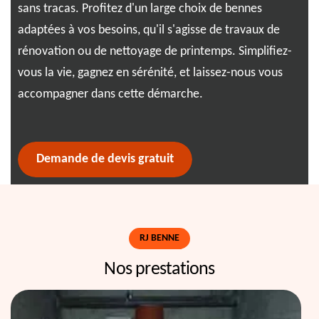
sans tracas. Profitez d'un large choix de bennes
exp
us
adaptées à vos besoins, qu'il s'agisse de travaux de
bes
de
rénovation ou de nettoyage de printemps. Simplifiez-
En 
vous la vie, gagnez en sérénité, et laissez-nous vous
la 
accompagner dans cette démarche.
l’a
la 
Demande de devis gratuit
RJ BENNE
Nos prestations