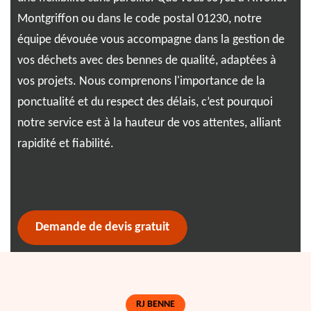
Montgriffon ou dans le code postal 01230, notre
l'e
ux
équipe dévouée vous accompagne dans la gestion de
par
un
vos déchets avec des bennes de qualité, adaptées à
mat
vos projets. Nous comprenons l'importance de la
une
ponctualité et du respect des délais, c’est pourquoi
acc
t
notre service est à la hauteur de vos attentes, alliant
ada
rapidité et fiabilité.
vou
plu
une
Demande de devis gratuit
RJ BENNE