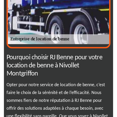
un
Pourquoi choisir RJ Benne pour votre
RJ
location de benne à Nivollet
ge
Montgriffon
Mo
à un
Opter pour notre service de location de benne, c’est
Opt
faire le choix de la sérénité et de l’efficacité. Nous
plu
e
sommes fiers de notre réputation à RJ Benne pour
eng
iser
offrir des solutions adaptées à chaque besoin, avec
une
une flexibilité sans pareille. Que vous soyez à Nivollet
sol