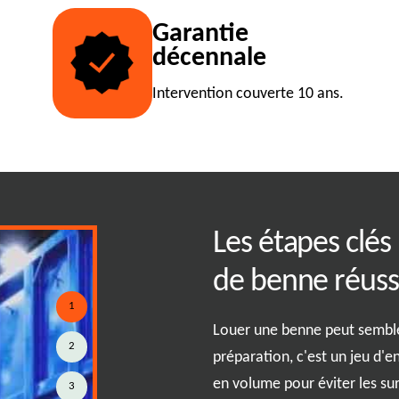
Garantie
décennale
Intervention couverte 10 ans.
r RJ Benne pour
Les étapes clés
de benne à
de benne réuss
1
Louer une benne peut sembl
2
préparation, c'est un jeu d'e
ation de benne, c’est faire le
en volume pour éviter les sur
3
ficacité. Nous sommes fiers de