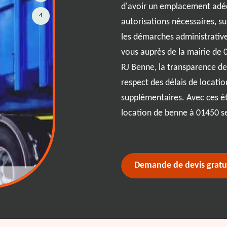
d'avoir un emplacement adéq
ur offrir des solutions adaptées
4
autorisations nécessaires, s
bilité sans pareille. Que vous
les démarches administrative
de postal 01450, notre équipe
vous auprès de la mairie de 
 la gestion de vos déchets avec
RJ Benne, la transparence des
es à vos projets. Nous
respect des délais de location
 ponctualité et du respect des
supplémentaires. Avec ces é
rvice est à la hauteur de vos
location de benne à 01450 s
ilité.
Demande de devis gratu