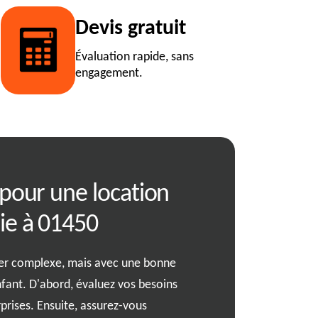
Devis gratuit
Évaluation rapide, sans
engagement.
 pour une location
01450: Optimi
ie à 01450
avec une loca
er complexe, mais avec une bonne
Optimiser le débarrassage d
nfant. D'abord, évaluez vos besoins
location de benne. Imaginez
prises. Ensuite, assurez-vous
déchets en un seul endroit, 