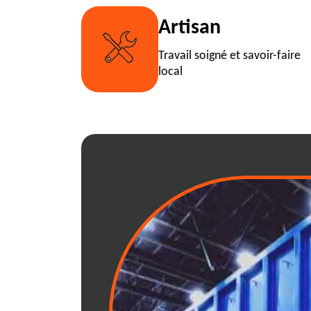
Artisan
Travail soigné et savoir-faire
local
Pourquoi choisi
votre location 
Labalme
Opter pour notre service de loc
choix de la sérénité et de l’ef