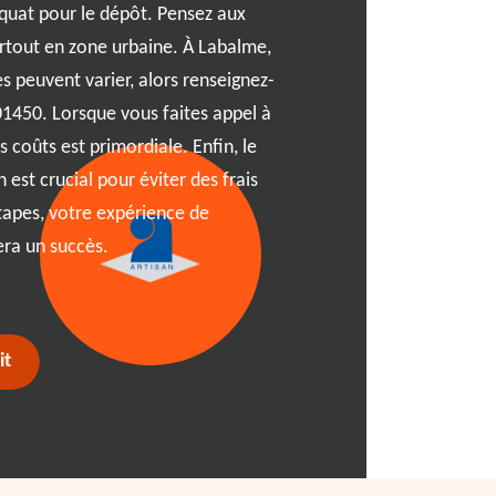
uat pour le dépôt. Pensez aux
À RJ Benne, nous comprenon
urtout en zone urbaine. À Labalme,
surtout lorsque le temps e
s peuvent varier, alors renseignez-
Labalme ou ailleurs, notre 
01450. Lorsque vous faites appel à
01450 vous offre la soluti
 coûts est primordiale. Enfin, le
tracas. Profitez d'un large
 est crucial pour éviter des frais
besoins, qu'il s'agisse de 
tapes, votre expérience de
nettoyage de printemps. Sim
era un succès.
sérénité, et laissez-nous 
démarche.
it