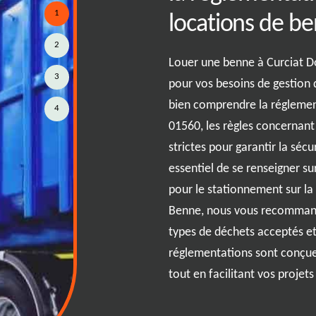
1
locations de b
 aussi simple grâce à notre
2
sitez notre site ou appelez
Louer une benne à Curciat Do
 discuter de vos besoins
3
pour vos besoins de gestion d
un chantier à Curciat Dongalon
bien comprendre la réglemen
4
on, nous vous proposons une
01560, les règles concernant
es à vos exigences. Une fois vos
strictes pour garantir la sécur
upons de la livraison à 01560 à la
essentiel de se renseigner su
e expertise pour une expérience
pour le stationnement sur la 
à la collecte. Avec RJ Benne, la
Benne, nous vous recommando
u d'enfant, alliant rapidité et
types de déchets acceptés et 
réglementations sont conçue
tout en facilitant vos projet