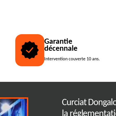
Garantie
décennale
Intervention couverte 10 ans.
une benne avec
Curciat Dongalo
ment
la réglementat