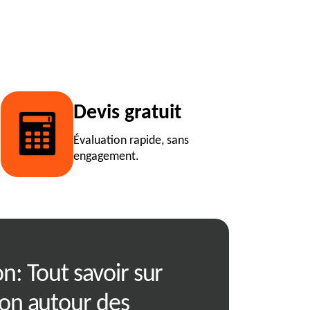
Devis gratuit
Évaluation rapide, sans
engagement.
n: Tout savoir sur
01560: Les crit
ion autour des
pour sélection