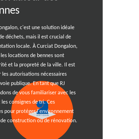
ennes
de location d
ngalon, c'est une solution idéale
Opter pour le bon service 
e déchets, mais il est crucial de
attention particulière à cer
tation locale. À Curciat Dongalon,
Benne, il est primordial de c
 les locations de bennes sont
benne adaptés à vos besoins
ité et la propreté de la ville. Il est
horaires de location est ég
r les autorisations nécessaires
vous que le service choisi
voie publique. En tant que RJ
pour différents types de dé
ns de vous familiariser avec les
vérifiable à travers des avis
les consignes de tri. Ces
pas négliger. Enfin, la tran
s pour protéger l'environnement
Dongalon, 01560 garantira
s de construction ou de rénovation.
surprises. Avec RJ Benne, 
de qualité.