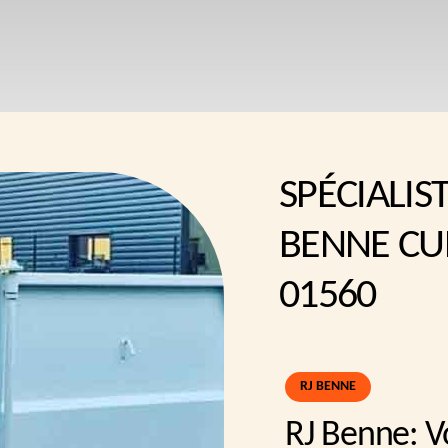
SPÉCIALIS
BENNE CU
01560
RJ BENNE
RJ Benne: V