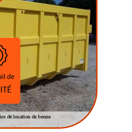
ail de
ITÉ