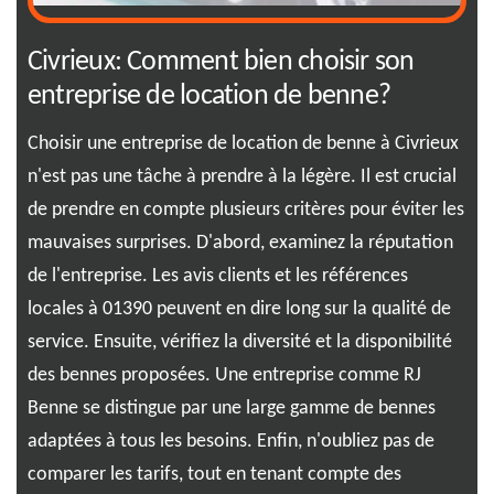
Civrieux: Comment bien choisir son
RJ
entreprise de location de benne?
à 
t
Choisir une entreprise de location de benne à Civrieux
Ima
n'est pas une tâche à prendre à la légère. Il est crucial
C'e
de prendre en compte plusieurs critères pour éviter les
de 
mauvaises surprises. D'abord, examinez la réputation
en 
eux
de l'entreprise. Les avis clients et les références
dis
e
locales à 01390 peuvent en dire long sur la qualité de
bes
vec
service. Ensuite, vérifiez la diversité et la disponibilité
de 
s
des bennes proposées. Une entreprise comme RJ
per
Benne se distingue par une large gamme de bennes
tra
à la
adaptées à tous les besoins. Enfin, n'oubliez pas de
vos
comparer les tarifs, tout en tenant compte des
ord