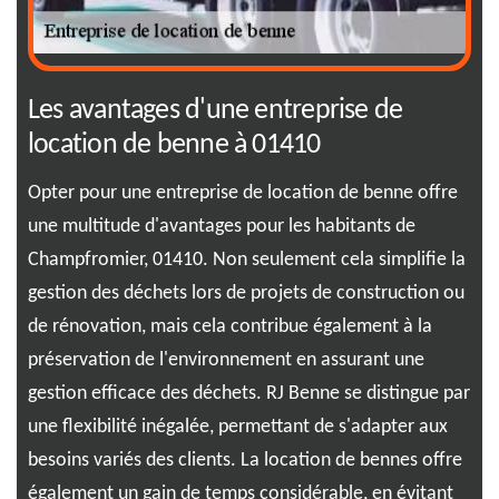
Les avantages d'une entreprise de
Co
location de benne à 01410
Be
Opter pour une entreprise de location de benne offre
Lou
une multitude d'avantages pour les habitants de
not
Champfromier, 01410. Non seulement cela simplifie la
app
res
gestion des déchets lors de projets de construction ou
bes
de rénovation, mais cela contribue également à la
Cha
os
préservation de l'environnement en assurant une
vou
gestion efficace des déchets. RJ Benne se distingue par
à v
us
une flexibilité inégalée, permettant de s'adapter aux
nou
besoins variés des clients. La location de bennes offre
cho
tion
également un gain de temps considérable, en évitant
exp