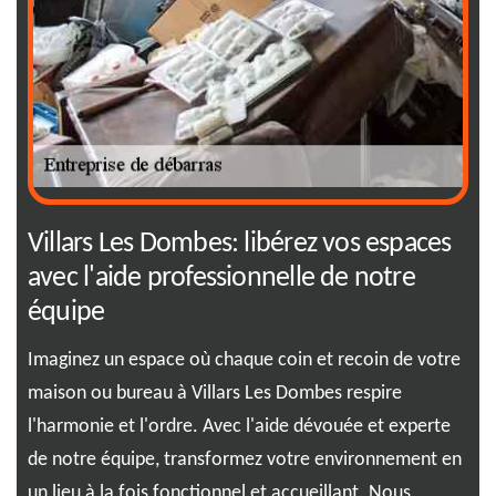
Villars Les Dombes: libérez vos espaces
RJ
avec l'aide professionnelle de notre
dé
équipe
Ima
cha
Imaginez un espace où chaque coin et recoin de votre
nou
maison ou bureau à Villars Les Dombes respire
rs
env
l'harmonie et l'ordre. Avec l'aide dévouée et experte
r
con
de notre équipe, transformez votre environnement en
eut
013
un lieu à la fois fonctionnel et accueillant. Nous