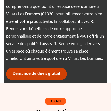
t
dés
comprenons à quel point un espace désencombré à
ns,
soy
Villars Les Dombes (01330) peut influencer votre bien-
 à
nou
être et votre productivité. En collaborant avec RJ
on
vie
Benne, vous bénéficiez de notre approche
per
personnalisée et de notre engagement à vous offrir un
fon
service de qualité. Laissez RJ Benne vous guider vers
un espace où chaque élément trouve sa place,
améliorant ainsi votre quotidien à Villars Les Dombes.
Demande de devis gratuit
RJ BENNE