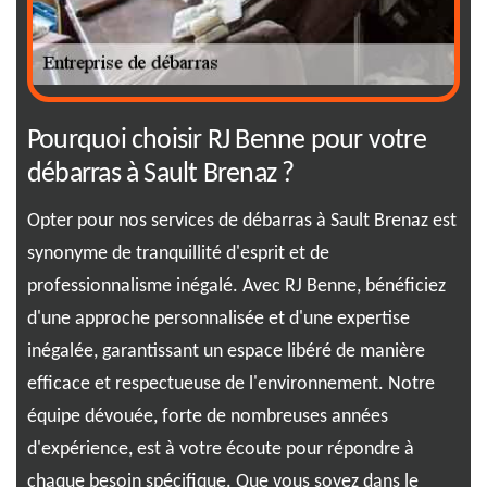
s
Pourquoi choisir RJ Benne pour votre
RJ
débarras à Sault Brenaz ?
po
Opter pour nos services de débarras à Sault Brenaz est
Vou
synonyme de tranquillité d'esprit et de
rec
professionnalisme inégalé. Avec RJ Benne, bénéficiez
acc
us
d'une approche personnalisée et d'une expertise
com
nt
inégalée, garantissant un espace libéré de manière
bud
otre
efficace et respectueuse de l'environnement. Notre
n'i
équipe dévouée, forte de nombreuses années
prê
ans
d'expérience, est à votre écoute pour répondre à
RJ 
e
chaque besoin spécifique. Que vous soyez dans le
all