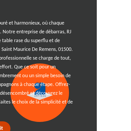
Imaginez-vous en train de 
Saint Maurice De Remens, u
puré et harmonieux, où chaque
mérite d'être optimisé. No
té. Notre entreprise de débarras, RJ
vous accompagner à chaque
 table rase du superflu et de
soyez en plein cœur de Sa
 à Saint Maurice De Remens, 01500.
code postal 01500, nous me
rofessionnelle se charge de tout,
palette de services personn
'effort. Que ce soit pour un
ce parcours le plus fluide 
brement ou un simple besoin de
objets encombrants tout e
pagnons à chaque étape. Offrez-
Avec RJ Benne, vous découvr
e désencombré et découvrez le
réinventé, où chaque chose
ites le choix de la simplicité et de
it