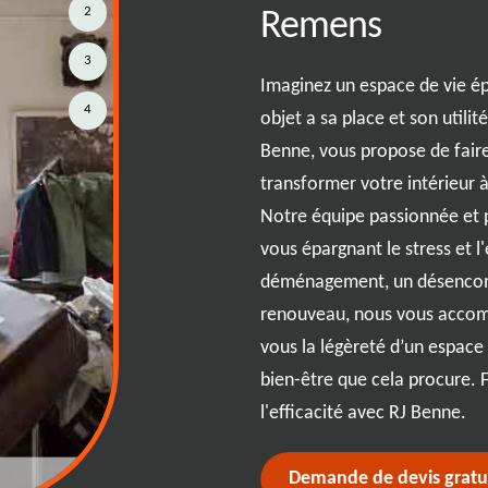
2
Remens
t priorisez les articles à enlever.
sacs robustes pour faciliter le
3
Imaginez un espace de vie é
r recycler ou donner ce qui peut
4
objet a sa place et son utili
geste écologique. Si vous vous
Benne, vous propose de faire
à contacter notre équipe de RJ
transformer votre intérieur
alisé et professionnel. Que vous
Notre équipe passionnée et p
ns ou dans le code postal
vous épargnant le stress et l
un service rapide et efficace qui
déménagement, un désencom
nt en un rien de temps.
renouveau, nous vous accom
vous la légèreté d’un espac
bien-être que cela procure. Fa
l'efficacité avec RJ Benne.
Demande de devis gratu