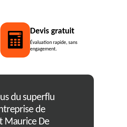
Devis gratuit
Évaluation rapide, sans
engagement.
us du superflu
Saint Maurice
ntreprise de
complet pour 
nt Maurice De
avec nos exper