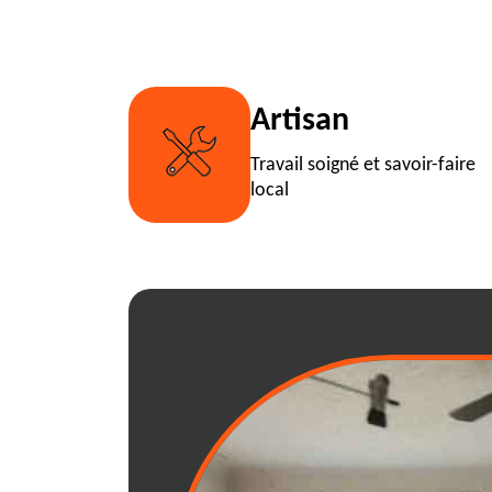
Artisan
Travail soigné et savoir-faire
local
Les meilleures 
débarras effica
Pour un débarras efficace, com