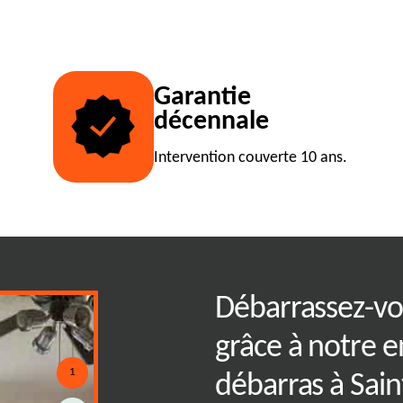
Garantie
décennale
Intervention couverte 10 ans.
astuces pour un
Débarrassez-vo
ce avec RJ Benne
grâce à notre e
1
débarras à Sai
mencez par établir un plan clair