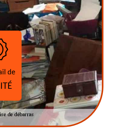
ail de
ITÉ