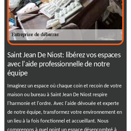
int
Saint Jean De Niost: libérez vos espaces
Co
e
avec l'aide professionnelle de notre
dé
équipe
Qua
Jea
Imaginez un espace où chaque coin et recoin de votre
sav
n
maison ou bureau à Saint Jean De Niost respire
mai
l'harmonie et l'ordre. Avec l'aide dévouée et experte
une
t à
de notre équipe, transformez votre environnement en
pro
e
un lieu à la fois fonctionnel et accueillant. Nous
l'e
sse
comprenons à quel point un espace désencombré à