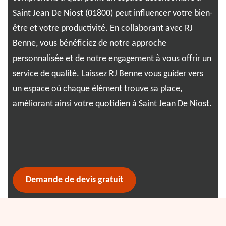
vou
Saint Jean De Niost (01800) peut influencer votre bien-
018
être et votre productivité. En collaborant avec RJ
res
Benne, vous bénéficiez de notre approche
de 
personnalisée et de notre engagement à vous offrir un
ret
e,
service de qualité. Laissez RJ Benne vous guider vers
Be
nt
un espace où chaque élément trouve sa place,
améliorant ainsi votre quotidien à Saint Jean De Niost.
tre
Demande de devis gratuit