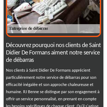
Découvrez pourquoi nos clients de Saint
01
Didier De Formans aiment notre service
so
de débarras
où
Opt
sol
Nos clients à Saint Didier De Formans apprécient
lié
For
particulièrement notre service de débarras pour son
 et
rec
efficacité inégalée et son approche chaleureuse et
règ
humaine. RJ Benne se distingue par son engagement à
au,
cet
offrir un service personnalisé, en prenant en compte
en 
les besoins spécifiques de chaque client. Qu'il s'agisse