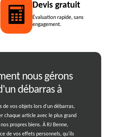
Devis gratuit
Évaluation rapide, sans
engagement.
ment nous gérons
: guide compl
 d'un débarras à
réussi avec no
de vos objets lors d'un débarras,
Imaginez-vous en train de t
r chaque article avec le plus grand
une ville magnifique où ch
e nos propres biens. À RJ Benne,
Nos experts en débarras s
 de vos effets personnels, qu'ils
chaque étape de ce proces