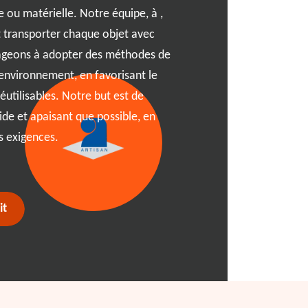
 ou matérielle. Notre équipe, à ,
de ou dans le code postal ,
 et transporter chaque objet avec
une palette de services per
gageons à adopter des méthodes de
rendre ce parcours le plus 
environnement, en favorisant le
des objets encombrants tou
éutilisables. Notre but est de
environnement. Avec RJ Ben
ide et apaisant que possible, en
espace réinventé, où chaqu
s exigences.
it