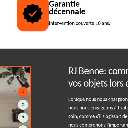
Garantie
décennale
Intervention couverte 10 ans.
 savoir sur le
RJ Benne: com
rras proposé par
vos objets lors
1
Lorsque nous nous chargeons 
2
nous nous engageons à traite
l'espace dans votre maison ou
soin, comme s'il s'agissait d
3
barras de RJ Benne est là pour
nous comprenons l'importance