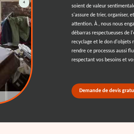
e à notre équipe expérimentée,
4
soient de valeur sentimentale
rasser de ce qui encombre votre
s'assure de trier, organiser,
 l'environnement. Que vous soyez
attention. À , nous nous en
 nous déplaçons rapidement pour
débarras respectueuses de l'
ctroménager aux vieux meubles,
recyclage et le don d'objets r
proche est personnalisée, car
rendre ce processus aussi flu
as est unique. Faites confiance
respectant vos besoins et vo
icace et respectueux de votre
Demande de devis gratu