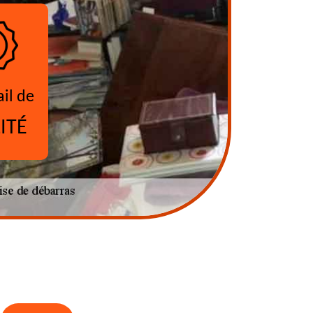
ail de
ITÉ