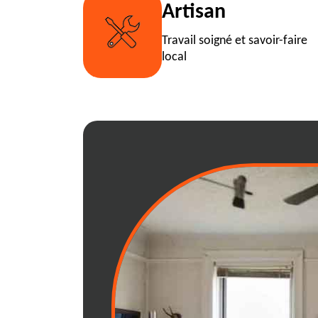
Artisan
Travail soigné et savoir-faire
local
Tout ce qu'il faut
service de déba
RJ Benne
Vous envisagez de libérer de 
votre bureau? Le service de dé