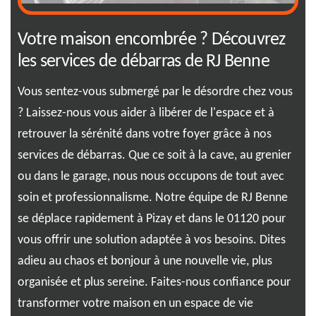
aux
Votre maison encombrée ? Découvrez
RJ
les services de débarras de RJ Benne
pr
s
Vous sentez-vous submergé par le désordre chez vous
Vou
? Laissez-nous vous aider à libérer de l'espace et à
déb
u
retrouver la sérénité dans votre foyer grâce à nos
soc
s.
services de débarras. Que ce soit à la cave, au grenier
ser
ou dans le garage, nous nous occupons de tout avec
dév
 de
soin et professionnalisme. Notre équipe de RJ Benne
esp
r-
se déplace rapidement à Pizay et dans le 01120 pour
l'i
e
vous offrir une solution adaptée à vos besoins. Dites
apa
adieu au chaos et bonjour à une nouvelle vie, plus
dev
ù
organisée et plus sereine. Faites-nous confiance pour
app
transformer votre maison en un espace de vie
ass