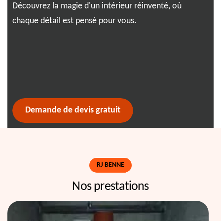
er
Découvrez la magie d'un intérieur réinventé, où
imp
chaque détail est pensé pour vous.
gag
env
dan
est
suc
Demande de devis gratuit
RJ BENNE
Nos prestations