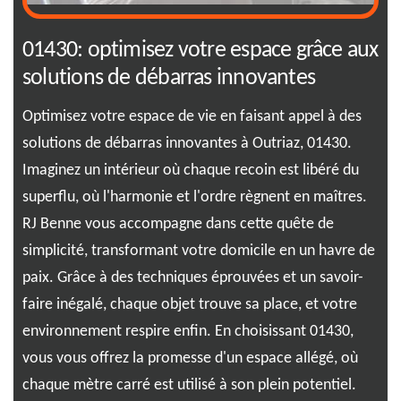
01430: optimisez votre espace grâce aux
Dé
solutions de débarras innovantes
Ou
dé
Optimisez votre espace de vie en faisant appel à des
solutions de débarras innovantes à Outriaz, 01430.
Nos
ez
Imaginez un intérieur où chaque recoin est libéré du
not
superflu, où l'harmonie et l'ordre règnent en maîtres.
et 
RJ Benne vous accompagne dans cette quête de
dis
e
simplicité, transformant votre domicile en un havre de
per
paix. Grâce à des techniques éprouvées et un savoir-
spé
faire inégalé, chaque objet trouve sa place, et votre
app
environnement respire enfin. En choisissant 01430,
nou
vous vous offrez la promesse d'un espace allégé, où
dél
es
chaque mètre carré est utilisé à son plein potentiel.
pro