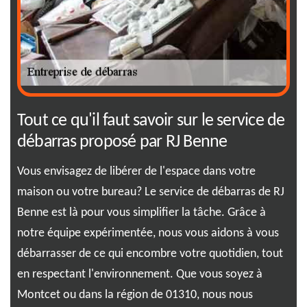
Tout ce qu'il faut savoir sur le service de
RJ
débarras proposé par RJ Benne
pr
Vous envisagez de libérer de l'espace dans votre
Vou
maison ou votre bureau? Le service de débarras de RJ
déb
 jeu
Benne est là pour vous simplifier la tâche. Grâce à
soc
rain
notre équipe expérimentée, nous vous aidons à vous
ser
débarrasser de ce qui encombre votre quotidien, tout
dév
RJ
en respectant l'environnement. Que vous soyez à
esp
Montcet ou dans la région de 01310, nous nous
l'i
s