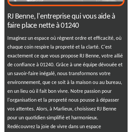
RJ Benne, l'entreprise qui vous aide à
Ma
faire place nette à 01240
au
e
Imaginez un espace où règnent ordre et efficacité, où
Ima
oin
chaque coin respire la propreté et la clarté. C'est
res
nt
exactement ce que vous propose RJ Benne, votre allié
exp
de confiance à 01240. Grâce à une équipe dévouée et
tra
ux
un savoir-faire inégalé, nous transformons votre
com
e
environnement, que ce soit à la maison ou au bureau,
qui
en un lieu où il fait bon vivre. Notre passion pour
esp
de
l'organisation et la propreté nous pousse à dépasser
ple
vos attentes. Alors, à Marlieux, choisissez RJ Benne
012
ent.
pour un quotidien simplifié et harmonieux.
obj
ace
Redécouvrez la joie de vivre dans un espace
pre