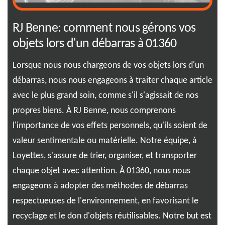
RJ Benne: comment nous gérons vos
Lo
objets lors d'un débarras à 01360
se
Lorsque nous nous chargeons de vos objets lors d'un
Fai
débarras, nous nous engageons à traiter chaque article
dan
 jeu
avec le plus grand soin, comme s'il s'agissait de nos
ind
rain
propres biens. À RJ Benne, nous comprenons
pré
l'importance de vos effets personnels, qu'ils soient de
min
RJ
valeur sentimentale ou matérielle. Notre équipe, à
de 
Loyettes, s'assure de trier, organiser, et transporter
le 
s
chaque objet avec attention. À 01360, nous nous
res
engageons à adopter des méthodes de débarras
rec
respectueuses de l'environnement, en favorisant le
d'e
que
recyclage et le don d'objets réutilisables. Notre but est
cha