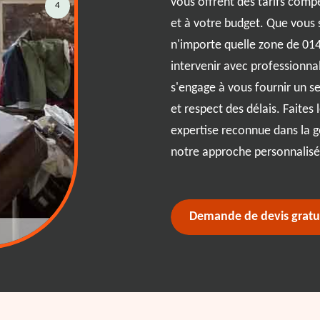
vous offrent des tarifs compé
4
, en vous offrant des solutions de
et à votre budget. Que vous 
vos besoins. Que vous soyez en
n'importe quelle zone de 014
lentours, nous mettons un point
intervenir avec professionna
ie. Chaque intervention est
s'engage à vous fournir un ser
 de retrouver un intérieur à la
et respect des délais. Faites 
ment plaisant.
expertise reconnue dans la g
notre approche personnalisée
Demande de devis gratu