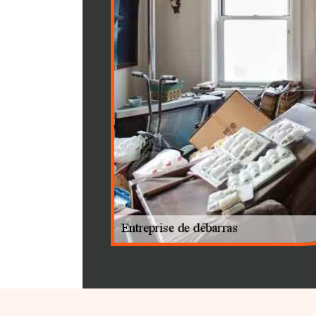
à libérer votre espace à 01480
désencombrement adaptées à 
Jassans Riottier ou dans ses a
d'honneur à vous faciliter la v
personnalisée, vous permettant
fois fonctionnel et esthétique