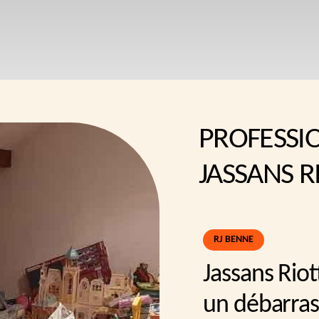
PROFESSI
JASSANS R
RJ BENNE
Jassans Rio
un débarras