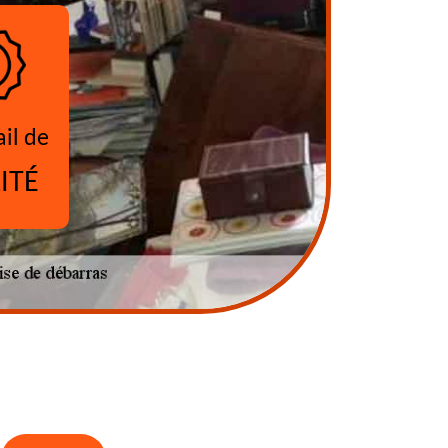
ail de
ITÉ