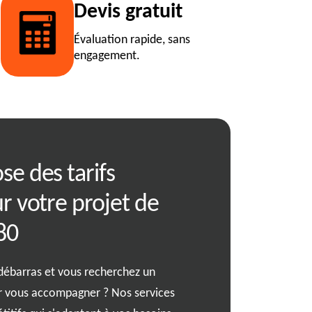
Devis gratuit
Évaluation rapide, sans
engagement.
e des tarifs
Débarrassez-v
r votre projet de
grâce à notre 
80
débarras à Jas
débarras et vous recherchez un
Imaginez un espace de vie
r vous accompagner ? Nos services
objet a sa place et son util