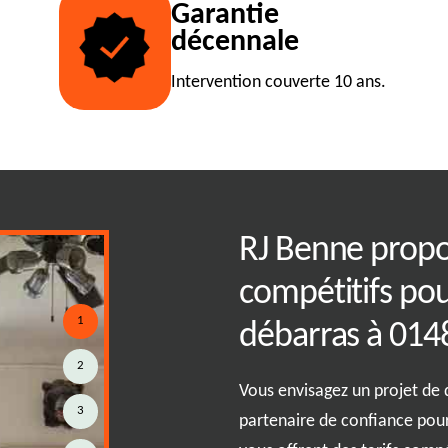
Garantie
décennale
Intervention couverte 10 ans.
allié pour un
RJ Benne propos
mbré à 01480
compétitifs pou
1
débarras à 014
l'harmonie règne et où chaque
2
tre expertise, nous vous
Vous envisagez un projet de 
er votre environnement en un
3
partenaire de confiance pou
é de confiance, RJ Benne s'engage