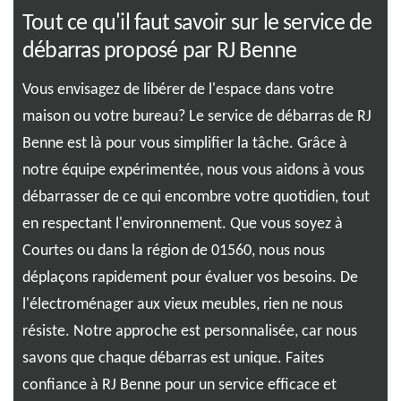
Tout ce qu'il faut savoir sur le service de
Co
débarras proposé par RJ Benne
pr
dé
e
Vous envisagez de libérer de l'espace dans votre
in
maison ou votre bureau? Le service de débarras de RJ
Vou
nt
Benne est là pour vous simplifier la tâche. Grâce à
sav
notre équipe expérimentée, nous vous aidons à vous
exp
s
débarrasser de ce qui encombre votre quotidien, tout
Nos
e
en respectant l'environnement. Que vous soyez à
ser
Courtes ou dans la région de 01560, nous nous
res
de
déplaçons rapidement pour évaluer vos besoins. De
nou
l'électroménager aux vieux meubles, rien ne nous
cha
ent.
résiste. Notre approche est personnalisée, car nous
Ent
ace
savons que chaque débarras est unique. Faites
esp
confiance à RJ Benne pour un service efficace et
015