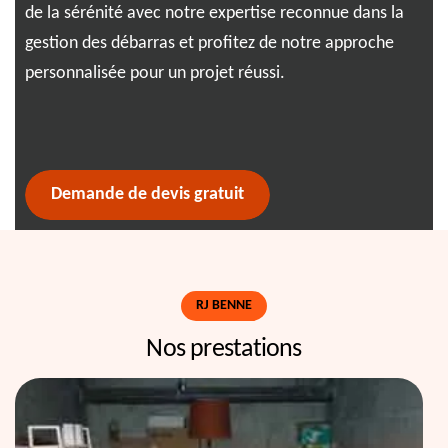
de la sérénité avec notre expertise reconnue dans la
tou
uve
gestion des débarras et profitez de notre approche
éta
es.
personnalisée pour un projet réussi.
gar
de 
not
Demande de devis gratuit
RJ BENNE
Nos prestations