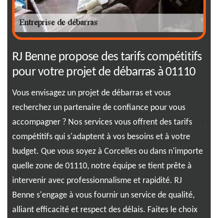
ide
RJ Benne propose des tarifs compétitifs
Co
pour votre projet de débarras à 01110
dé
en
tre
Vous envisagez un projet de débarras et vous
recherchez un partenaire de confiance pour vous
Org
accompagner ? Nos services vous offrent des tarifs
jeu
u à
compétitifs qui s'adaptent à vos besoins et à votre
tra
s à
budget. Que vous soyez à Corcelles ou dans n'importe
enc
110)
quelle zone de 01110, notre équipe se tient prête à
Ben
é.
intervenir avec professionnalisme et rapidité. RJ
cha
Benne s'engage à vous fournir un service de qualité,
tra
ment
alliant efficacité et respect des délais. Faites le choix
vou