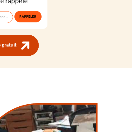
re rappelé
gratuit