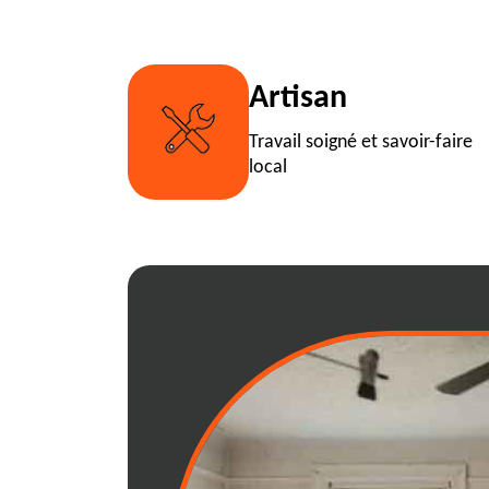
Artisan
Travail soigné et savoir-faire
local
Chaleins: libére
l'aide professio
équipe