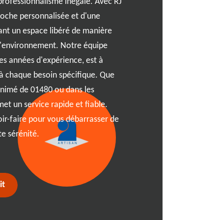
e professionnalisme inégalé. Avec RJ
Vous envisagez un projet d
roche personnalisée et d'une
partenaire de confiance p
sant un espace libéré de manière
vous offrent des tarifs com
 l'environnement. Notre équipe
et à votre budget. Que vou
s années d'expérience, est à
n'importe quelle zone de 01
à chaque besoin spécifique. Que
intervenir avec professionn
animé de 01480 ou dans les
s'engage à vous fournir un s
et un service rapide et fiable.
et respect des délais. Faite
oir-faire pour vous débarrasser de
expertise reconnue dans la 
e sérénité.
notre approche personnalis
it