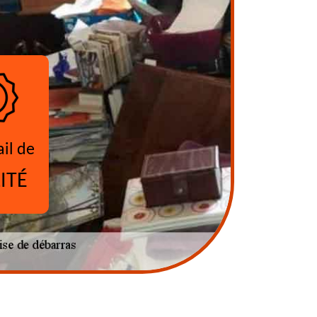
ail de
ITÉ