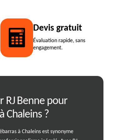
Devis gratuit
Évaluation rapide, sans
engagement.
ir RJ Benne pour
RJ Benne propo
à Chaleins ?
compétitifs po
débarras à 01
débarras à Chaleins est synonyme