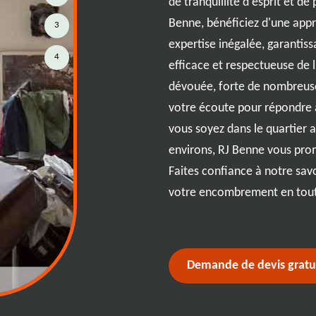
de tranquillité d'esprit et d
coin et recoin de votre maison
Benne, bénéficiez d'une app
3
harmonie et l'ordre. Avec l'aide
expertise inégalée, garantis
quipe, transformez votre
4
efficace et respectueuse de
ois fonctionnel et accueillant.
dévouée, forte de nombreuse
t un espace désencombré à
votre écoute pour répondre 
er votre bien-être et votre
vous soyez dans le quartier 
vec RJ Benne, vous bénéficiez de
environs, RJ Benne vous prom
 et de notre engagement à vous
Faites confiance à notre sav
aissez RJ Benne vous guider vers
votre encombrement en tout
rouve sa place, améliorant ainsi
Demande de devis gratu