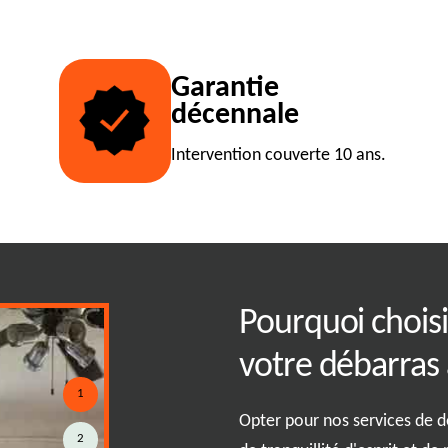
Garantie
décennale
Intervention couverte 10 ans.
z vos espaces avec
Pourquoi chois
nnelle de notre
votre débarras 
1
Opter pour nos services de 
2