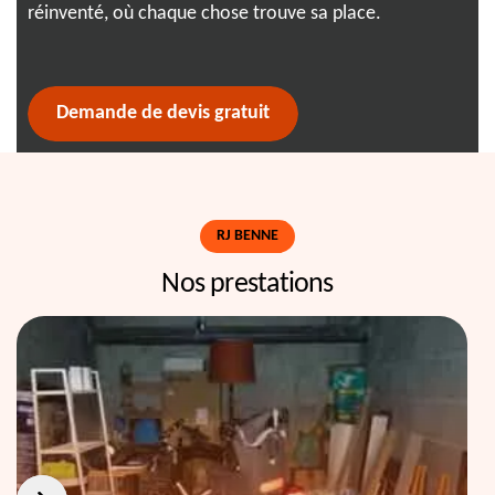
réinventé, où chaque chose trouve sa place.
Déc
cha
Demande de devis gratuit
RJ BENNE
Nos prestations