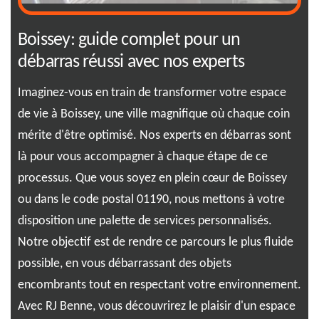
Boissey: guide complet pour un
01
débarras réussi avec nos experts
so
Imaginez-vous en train de transformer votre espace
Opt
de vie à Boissey, une ville magnifique où chaque coin
sol
mérite d'être optimisé. Nos experts en débarras sont
Ima
ssey
là pour vous accompagner à chaque étape de ce
sup
de
processus. Que vous soyez en plein cœur de Boissey
RJ 
le,
ou dans le code postal 01190, nous mettons à votre
sim
disposition une palette de services personnalisés.
pai
Notre objectif est de rendre ce parcours le plus fluide
fai
 à
possible, en vous débarrassant des objets
env
on
encombrants tout en respectant votre environnement.
vou
aire
Avec RJ Benne, vous découvrirez le plaisir d'un espace
cha