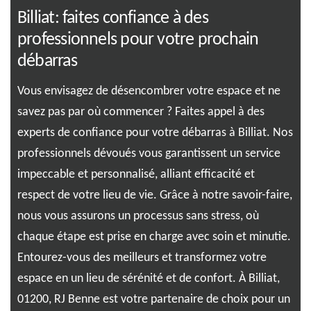
Billiat: faites confiance à des
Bi
professionnels pour votre prochain
ré
débarras
où
Ima
de 
Vous envisagez de désencombrer votre espace et ne
lié
mér
savez pas par où commencer ? Faites appel à des
 et
là 
experts de confiance pour votre débarras à Billiat. Nos
pro
professionnels dévoués vous garantissent un service
au,
dan
impeccable et personnalisé, alliant efficacité et
dis
respect de votre lieu de vie. Grâce à notre savoir-faire,
r
Not
nous vous assurons un processus sans stress, où
ur
pos
chaque étape est prise en charge avec soin et minutie.
la
enc
Entourez-vous des meilleurs et transformez votre
ous.
Ave
espace en un lieu de sérénité et de confort. À Billiat,
réi
01200, RJ Benne est votre partenaire de choix pour un