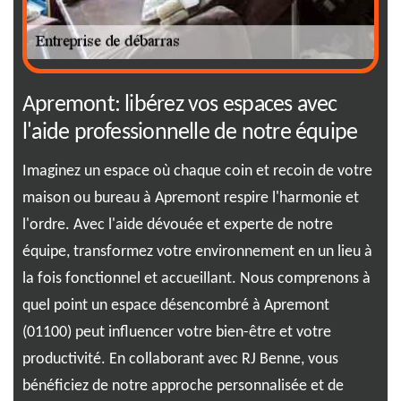
Apremont: libérez vos espaces avec
Vo
l'aide professionnelle de notre équipe
le
un
Imaginez un espace où chaque coin et recoin de votre
Vou
icle
maison ou bureau à Apremont respire l'harmonie et
? L
l'ordre. Avec l'aide dévouée et experte de notre
ret
équipe, transformez votre environnement en un lieu à
ser
 de
la fois fonctionnel et accueillant. Nous comprenons à
ou 
quel point un espace désencombré à Apremont
soi
r
(01100) peut influencer votre bien-être et votre
se 
productivité. En collaborant avec RJ Benne, vous
pou
bénéficiez de notre approche personnalisée et de
Dit